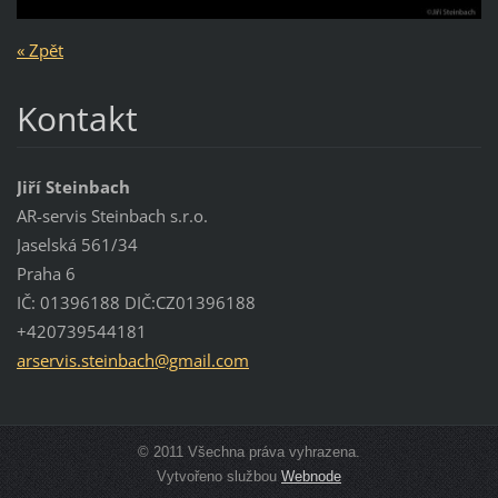
« Zpět
Kontakt
Jiří Steinbach
AR-servis Steinbach s.r.o.
Jaselská 561/34
Praha 6
IČ: 01396188 DIČ:CZ01396188
+420739544181
arservis
.steinba
ch@gmail
.com
© 2011 Všechna práva vyhrazena.
Vytvořeno službou
Webnode