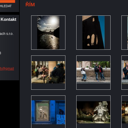
ŘÍM
Kontakt
ch s.r.o.
8
ch@gmail