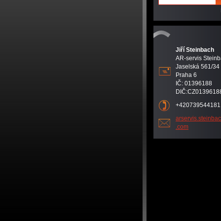
Jiří Steinbach
AR-servis Steinba
Jaselská 561/34
Praha 6
IČ: 01396188
DIČ:CZ0139618
+420739544181
arservis
.steinba
.com