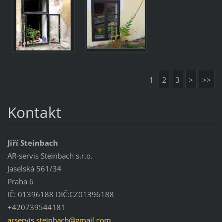
1
2
3
>
>>
Kontakt
Jiří Steinbach
AR-servis Steinbach s.r.o.
Jaselská 561/34
Praha 6
IČ: 01396188 DIČ:CZ01396188
+420739544181
arservis
.steinba
ch@gmail
.com