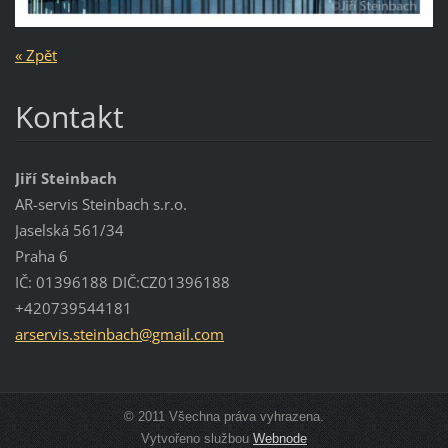
« Zpět
Kontakt
Jiří Steinbach
AR-servis Steinbach s.r.o.
Jaselská 561/34
Praha 6
IČ: 01396188 DIČ:CZ01396188
+420739544181
arservis
.steinba
ch@gmail
.com
© 2011 Všechna práva vyhrazena.
Vytvořeno službou
Webnode