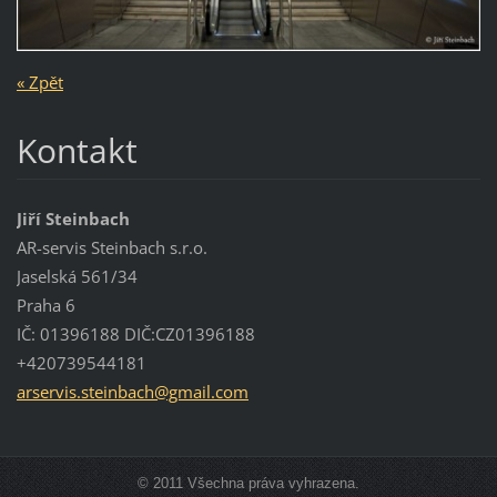
« Zpět
Kontakt
Jiří Steinbach
AR-servis Steinbach s.r.o.
Jaselská 561/34
Praha 6
IČ: 01396188 DIČ:CZ01396188
+420739544181
arservis
.steinba
ch@gmail
.com
© 2011 Všechna práva vyhrazena.