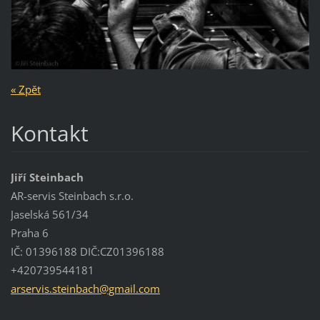
« Zpět
Kontakt
Jiří Steinbach
AR-servis Steinbach s.r.o.
Jaselská 561/34
Praha 6
IČ: 01396188 DIČ:CZ01396188
+420739544181
arservis
.steinba
ch@gmail
.com