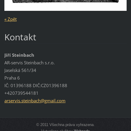
« Zpět
Kontakt
Jiří Steinbach
AR-servis Steinbach s.r.o.
Jaselská 561/34
Praha 6
IČ: 01396188 DIČ:CZ01396188
+420739544181
arservis
.steinba
ch@gmail
.com
© 2011 Všechna práva vyhrazena.