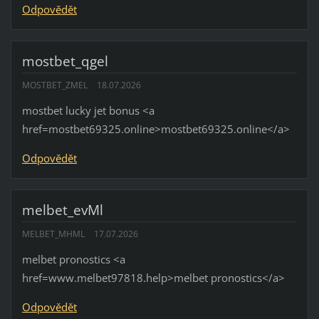
Odpovědět
mostbet_qgel
MOSTBET_ZMEL
18.07.2026
mostbet lucky jet bonus <a
href=mostbet69325.online>mostbet69325.online</a>
Odpovědět
melbet_evMl
MELBET_MHML
17.07.2026
melbet pronostics <a
href=www.melbet97818.help>melbet pronostics</a>
Odpovědět