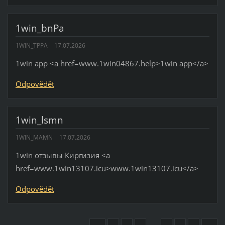
1win_bnPa
1WIN_TPPA
17.07.2026
1win app <a href=www.1win04867.help>1win app</a>
Odpovědět
1win_lsmn
1WIN_MAMN
17.07.2026
1win отзывы Киргизия <a
href=www.1win13107.icu>www.1win13107.icu</a>
Odpovědět