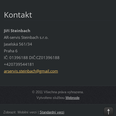
Kontakt
Jiří Steinbach
AR-servis Steinbach s.r.o.
Jaselská 561/34
Praha 6
IČ: 01396188 DIČ:CZ01396188
+420739544181
arservis
.steinba
ch@gmail
.com
© 2011 Všechna práva vyhrazena.
Vytvořeno službou
Webnode
Zobrazit:
Mobilní verzi
|
Standardní verzi