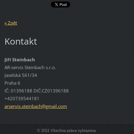
« Zpět
Kontakt
Jiří Steinbach
AR-servis Steinbach s.r.o.
Jaselská 561/34
Praha 6
IČ: 01396188 DIČ:CZ01396188
+420739544181
arservis
.steinba
ch@gmail
.com
© 2011 Všechna práva vyhrazena.